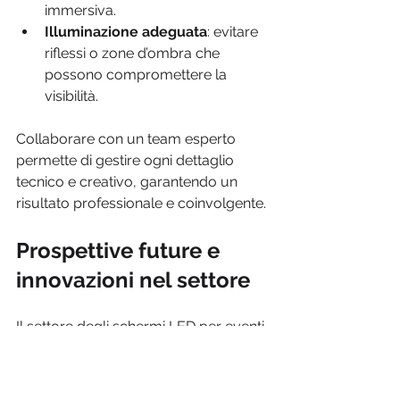
immersiva.
Illuminazione adeguata
: evitare 
riflessi o zone d’ombra che 
possono compromettere la 
visibilità.
Collaborare con un team esperto 
permette di gestire ogni dettaglio 
tecnico e creativo, garantendo un 
risultato professionale e coinvolgente.
Prospettive future e 
innovazioni nel settore
Il settore degli schermi LED per eventi 
è in continua evoluzione. Le 
innovazioni tecnologiche puntano a 
migliorare la risoluzione, ridurre i 