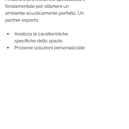
fondamentale per ottenere un 
ambiente acusticamente perfetto. Un 
partner esperto:
Analizza le caratteristiche 
specifiche dello spazio.
Propone soluzioni personalizzate 
e sostenibili.
Gestisce l’intero processo, dalla 
progettazione all’installazione.
Garantisce assistenza post-
intervento.
In questo modo, si evitano errori 
costosi e si massimizza l’efficacia degli 
interventi.
Per approfondire, consigliamo di 